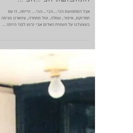
התחפושת הכי...הכי...
אבל התחפושת הכי...הכי...הכי... הייתה, זו עם
תסרוקת, איפור, שמלה, טול מתחרה, צווארון מניפה ו
כשצעדנו על השטיח האדום אבי (רגע לפני היותו...