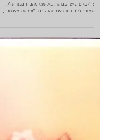
מדפדפת בארון הבגדים
זה קרה ביום הולדת 54 שלי. (לפני 10 שנים+שנתיים
:-) ביום שישי בבוקר, ביקשתי מהבן הבכור שלי,
שמיהר לעבודתו כצלם והיה כבר "חמוש במצלמה",...