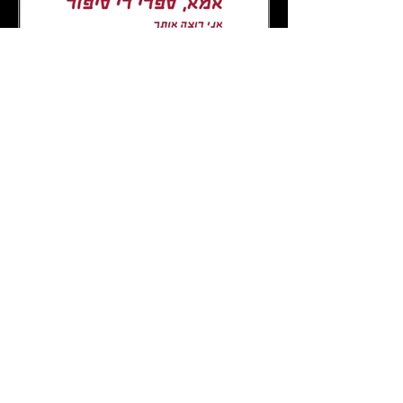
אמא ספרי לי סיפור-פוסטים
(מנובמבר 23)
6.11.23 אנחנו בשבר עמוק. העם כולו מחבק
את המשפחות השכולות, את משפחות
החטופים, את העקורים מביתם, את
הפצועים. כולנו מחבקים את החיילים. מה...