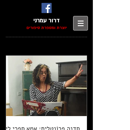
דרור עמרני
יוצרת ומספרת סיפורים
סדנה פְרוֹנְטָלִית: אמא ספרי לי