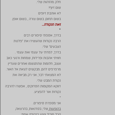
חלק מהזהות שלי.
שום זיוף!
לא אוהבת זיופים
בשום תחום, בשום צורה , בשום אופן.
זאת הנקודה...
*
בדרך, אספתי סיפורים רבים
הרבה נקודות שהעשירו את "פלטת
הצבעים" שלי.
בדרך, למדתי על עצמי ואת עצמי .
חוויתי אהבות ופרידות, שמחות ורגעי כאב
ועצב, חלומות שהתגשמו ואחרים שעדיין
מרפרפים להם, מבקשים לצאת אל האור.
לא המצאתי דבר, אני רק מביאה את
נקודת המבט שלי.
דווקא המקומות הסדוקים , אפשרו להרבה
נקודות אור להפציע.
*
אני מספרת סיפורים.
בהופעות
שלי, בסדנאות, בהרצאה,
הכל מוביל ונוגע בנקודה אחת: