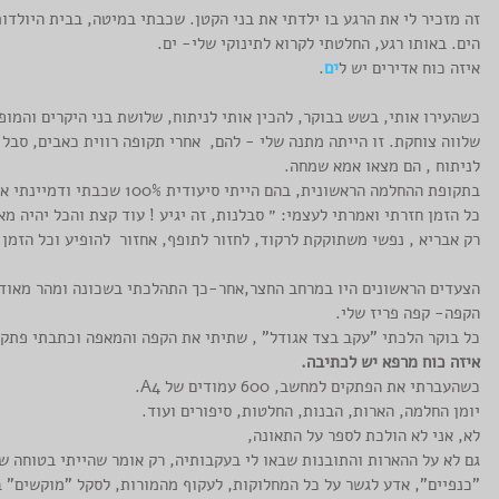
זה מזכיר לי את הרגע בו ילדתי את בני הקטן. שכבתי במיטה, בבית היולדות
הים. באותו רגע, החלטתי לקרוא לתינוקי שלי- ים.
איזה כוח אדירים יש ל
ים
.
כשהעירו אותי, בשש בבוקר, להכין אותי לניתוח, שלושת בני היקרים והמופ
שלווה צוחקת. זו הייתה מתנה שלי - להם,  אחרי תקופה רווית כאבים, סבל 
לניתוח , הם מצאו אמא שמחה.
בתקופת ההחלמה הראשונית, בהם הייתי סיעודית 100% שכבתי ודמיינתי את הימים שיבואו . 
כל הזמן חזרתי ואמרתי לעצמי: ״ סבלנות, זה יגיע ! עוד קצת והכל יהיה מאח
רק אבריא , נפשי משתוקקת לרקוד, לחזור לתופף, אחזור  להופיע וכל הזמן 
הצעדים הראשונים היו במרחב החצר,אחר-כך התהלכתי בשכונה ומהר מאוד 
הקפה- קפה פריז שלי.
כל בוקר הלכתי "עקב בצד אגודל" , שתיתי את הקפה והמאפה וכתבתי פתקים
איזה כוח מרפא יש לכתיבה.
כשהעברתי את הפתקים למחשב, 600 עמודים של A4. 
יומן החלמה, הארות, הבנות, החלטות, סיפורים ועוד.
לא, אני לא הולכת לספר על התאונה, 
גם לא על ההארות והתובנות שבאו לי בעקבותיה, רק אומר שהייתי בטוחה שא
"כנפיים", אדע לגשר על כל המחלוקות, לעקוף מהמורות, לסקל "מוקשים" בק