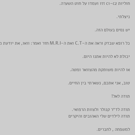
חוליות c1-c2 זזו ועמדו על חוט השערה.
ניצלתי.
יש נסים בעולם הזה.
כל רופא שבדק וראה את ה-C.T ואת ה-M.R.I חזר ואמר: וואו, את יודעת מה זה אומר?
יכולת לא להיות אתנו היום.
או להיות משותקת מהצוואר ומטה.
טוב, אני אתכם, נשארתי בין החיים.
תודה לאל!
תודה לד״ר קנולר ולצוות הרפואי.
תודה לילדים שלי האהובים והיקרים
למשפחה , לחברים.