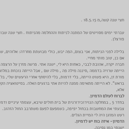
חצי שנה קשה,מ 18.5.15 .
עברתי ימים מסויטים של המתנה לניתוח וההחלמה מהניתוח . חצי שנה שבו 
פורצלן.
בלילה לפני הניתוח, אני בצום, הפה יבש, כולי מבועתת מחרדה: אלוהים, שר
אם כן, טוב מותי מחיי. 
חברה יקרה, אהובת לבבי, כאחות היא לי, ישנה אתי. פרשה מזרן על הרצפה,
הייתה שרויה בדממה ,סיננה מילה פה , מילה שם , אבל הייתה נוכחת במלו
מורת זן, היא פשוט הייתה, בלי דרמות, בלי להיסחף אחרי הרעשים שלי, בל
בראש". לא הייתה מתאימה ממנה להיות אתי ברגעים האלה. בסיטואציה הקשה
אלא, 
לברוח לעולם הדמיון
. 
בחדר 5 , במחלקה הנוירוכירורגית של בית חולים שיבא, עצמתי עיניים ודמיינתי שאני בים. 
צבעתי את המחשבות בכחול יפיפה, כשמפעם לפעם משתרבב החול הזהוב. 
רעש המזגן היה לי המיית הגלים.
הדמיון- איזה כוח יש לדמיון.
ישנתי כמו נסיכה. 