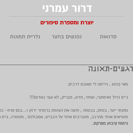
דרור עמרני
יוצרת ומספרת סיפורים
סדנאות
נפגשים בחצר
גלריית תמונות
געים-תאונה
מאי 2015 , הייתה לי תאונת דרכים.
ג׳יפ גדול ואימתני, שחור, חדש, מבריק, לא עצר באדום!!!
נסעתי ישר, בנחת, בבטחה , חוצה את הצומת ברמזור ירוק ו...בום טרח- כר
מוציאים אותי מהרכב, משכיבים אותי על הכביש, אמבולנס , משטרה, בית חו
ניתוח קיבוע מפרקת.