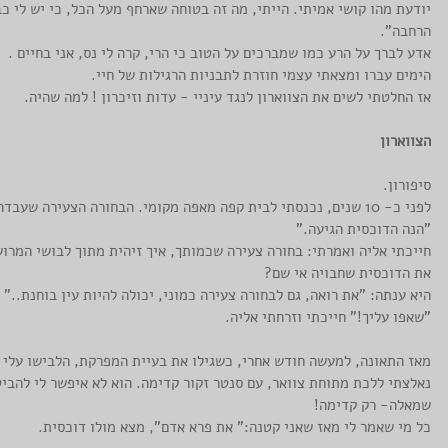
יודעת מהו קושי אמיתי. הייתי, מה זה בטוחה שארחף מעל הכל, כי יש לי כ
הרחבה".
אדע לברך על הרע כמו שמברכים על הטוב כי הרי, קרה לי נס, אני בחיים .
הימים עברו ומצאתי עצמי חוזרת לתבניות הרגילות של חיי.
אז החלטתי לשים את הצווארון לנגד עיניי - עדות וזיכרון ! למה שהיה.
הצווארון
סיפורון.
לפני כ- 10 שנים, נכנסתי לבית קפה מאפה מקומי. הבחורה הצעירה שעבדה במקום, האירה אלי פניה ואמרה: 
"הנה הדוכסית הגיעה."
חייכתי אליה ואמרתי: בחורה צעירה שכמותך, איך זיהית מתוך לבושי המרוש
את הדוכסית שחבויה אי שם?
היא ענתה: "את רואה, גם לבחורה צעירה כמוני, יכולה להיות עין בוחנת.."
"שאפו עליך!" חייכתי וזרחתי אליה. 
ם
סבתא מספרת
מאז התאונה, למעשה חודש אחרי, כשגילו את בעיית המפרקת, הלבישו עלי צ
נאלצתי ללכת מתוחת צוואר, עם סנטר זקור קדימה. הוא לא איפשר לי להביט
שמאלה- רק קדימה! 
כל מי שאמר לי מאז שאני קטנה:" את פרא אדם", מצא מולו דוכסית.