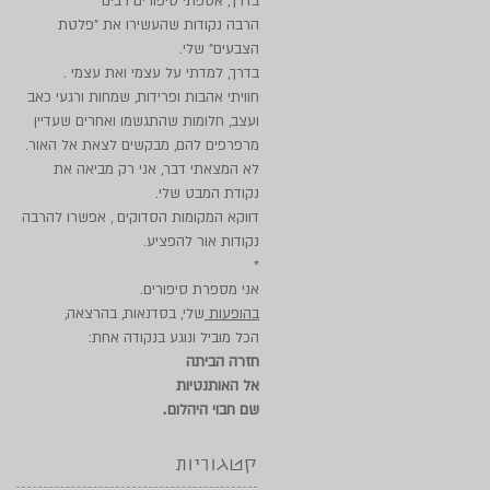
בדרך, אספתי סיפורים רבים
הרבה נקודות שהעשירו את "פלטת
הצבעים" שלי.
בדרך, למדתי על עצמי ואת עצמי .
חוויתי אהבות ופרידות, שמחות ורגעי כאב
ועצב, חלומות שהתגשמו ואחרים שעדיין
מרפרפים להם, מבקשים לצאת אל האור.
לא המצאתי דבר, אני רק מביאה את
נקודת המבט שלי.
דווקא המקומות הסדוקים , אפשרו להרבה
נקודות אור להפציע.
*
אני מספרת סיפורים.
בהופעות
שלי, בסדנאות, בהרצאה,
הכל מוביל ונוגע בנקודה אחת:
חזרה הביתה
אל האותנטיות
.
שם חבוי היהלום
קטגוריות